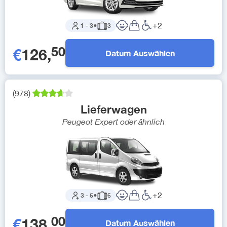
+
2
1
-
3
●
3
50
€
126
,
Datum Auswählen
(
978
)
Lieferwagen
Peugeot Expert
oder ähnlich
+
2
3
-
6
●
6
00
€
138
,
Datum Auswählen