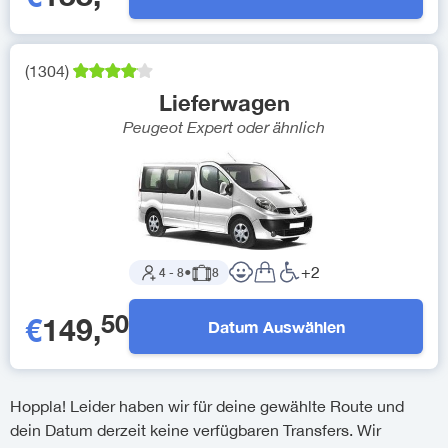
(
1304
)
Lieferwagen
Peugeot Expert
oder ähnlich
+
2
4
-
8
●
8
50
€
149
,
Datum Auswählen
Hoppla! Leider haben wir für deine gewählte Route und
dein Datum derzeit keine verfügbaren Transfers. Wir