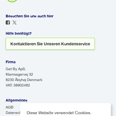
komfortabel und stressfrei
gemeinsamer Service, der
lizenziert sind. Sie halten ihre
macht.
mehrere Stopps macht, um
Fahrzeuge auch nach hohen
Passagiere an verschiedenen
Besuchen Sie uns auch hier
Sicherheitsstandards in Schuss.
Orten abzusetzen. Shuttles
Sie können mit dem Wissen
können zwar kostengünstiger
reisen, dass Ihr Fahrer erfahren
Hilfe benötigt?
sein, aber aufgrund der
ist und Ihre Sicherheit an erster
Kontaktieren Sie Unseren Kundenservice
Zwischenstopps länger dauern.
Stelle steht.
Firma
Get By ApS.
Klamsagervej 32
8230 Åbyhøj Denmark
VAT: 38902482
Allgemeines
AGB
Diese Website verwendet Cookies.
Datenschutz-Bestimmungen