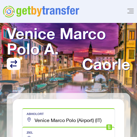
TRANSFER VON
Venice Marco 
Polo A.
Caorle
ABHOLORT
ZIEL