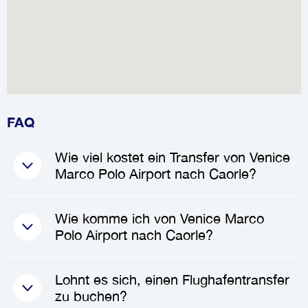
FAQ
Wie viel kostet ein Transfer von Venice
Marco Polo Airport nach Caorle?
Die Kosten für einen
Transfer
Wie komme ich von Venice Marco
von Venice Marco Polo Airport
Polo Airport nach Caorle?
nach Caorle
liegen in der Regel
zwischen
126.50€
und
184.00€
,
Um von
Venice Marco Polo
Lohnt es sich, einen Flughafentransfer
abhängig von der Fahrzeugart
Airport
nach
Caorle
zu
zu buchen?
und der Anzahl der Passagiere.