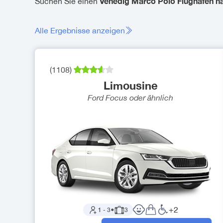
Venedig Marco Polo Flughafen n
Suchen Sie einen
Alle Ergebnisse anzeigen
(
1108
)
Limousine
Ford Focus
oder ähnlich
+
2
1
-
3
●
3