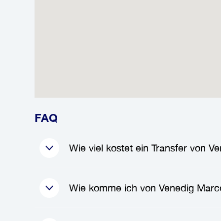
FAQ
Wie viel kostet ein Transfer von 
Die Kosten für einen
Transfer vo
Wie komme ich von Venedig Marc
und
131.10€
, abhängig von der Fa
Fahrzeugtyp, Entfernung zwischen 
benötigen.
Um von
Venedig Marco Polo Flu