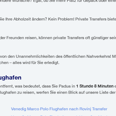
dere Wünsche? Egal, ob Sie mehr Platz für Gepäck oder einen 
e Ihre Abholzeit ändern? Kein Problem! Private Transfers biete
er Freunden reisen, können private Transfers oft günstiger se
von den Unannehmlichkeiten des öffentlichen Nahverkehrs! Mi
n – alles wird für Sie erledigt.
ughafen
1 Stunde 8 Minuten
tfernt, was bedeutet, dass Sie Padua in
e
ughafen zu reisen, werfen Sie einen Blick auf unsere Liste de
Venedig Marco Polo Flughafen nach Rovinj Transfer