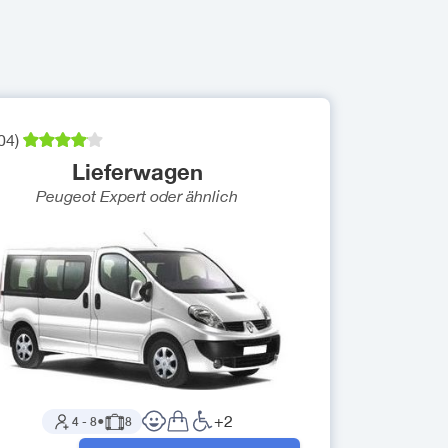
04
)
Lieferwagen
Peugeot Expert
oder ähnlich
+
2
4
-
8
●
8