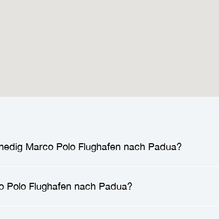
Venedig Marco Polo Flughafen nach Padua?
n Venedig Marco Polo Flughafen nach Padua
lieg
o Polo Flughafen nach Padua?
hrzeugart und der Anzahl der Passagiere. Die Pre
den Stationen und zusätzlichen Dienstleistungen v
ghafen
nach
Padua
zu gelangen, können Sie eine