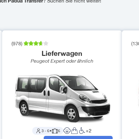
ach Padua Transfer
? Suchen Sie nicht weiter!
(
978
)
(
13
Lieferwagen
Peugeot Expert
oder ähnlich
+
2
3
-
6
●
6