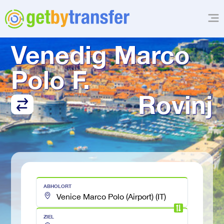
TRANSFER VON
Venedig Marco 
Polo F.
Rovinj
ABHOLORT
ZIEL