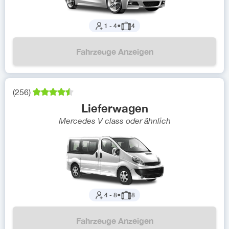
1
-
4
●
4
Fahrzeuge Anzeigen
(
256
)
Lieferwagen
Mercedes V class
oder ähnlich
4
-
8
●
8
Fahrzeuge Anzeigen