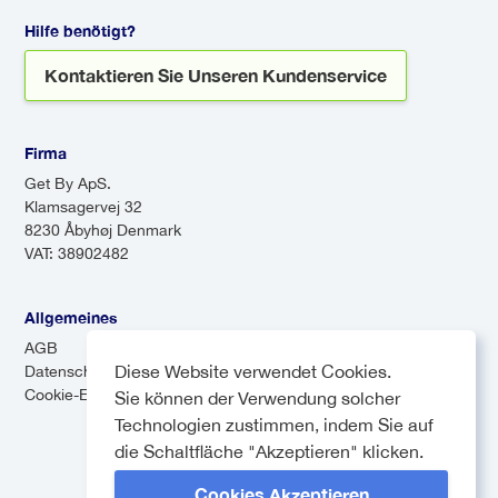
können zwar kostengünstiger
reisen, dass Ihr Fahrer erfahren
Hilfe benötigt?
sein, aber aufgrund der
ist und Ihre Sicherheit an erster
Kontaktieren Sie Unseren Kundenservice
Zwischenstopps länger dauern.
Stelle steht.
Firma
Get By ApS.
Klamsagervej 32
8230 Åbyhøj Denmark
VAT: 38902482
Allgemeines
AGB
Diese Website verwendet Cookies.
Datenschutz-Bestimmungen
Cookie-Einstellungen
Sie können der Verwendung solcher
Technologien zustimmen, indem Sie auf
die Schaltfläche "Akzeptieren" klicken.
Cookies Akzeptieren