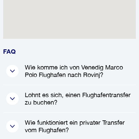
FAQ
Wie komme ich von Venedig Marco
Polo Flughafen nach Rovinj?
Um von
Venedig Marco Polo
Lohnt es sich, einen Flughafentransfer
Flughafen
nach
Rovinj
zu
zu buchen?
gelangen, können Sie einen
privaten Transfer
oder ein
Taxi
Absolut! Die Buchung eines
Wie funktioniert ein privater Transfer
buchen. Diese Optionen bieten
Flughafentransfers
kann Ihnen
vom Flughafen?
eine direkte und bequeme Fahrt,
Zeit sparen, Stress reduzieren