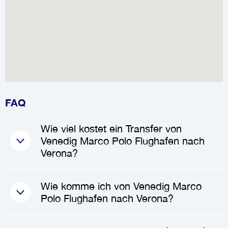
FAQ
Wie viel kostet ein Transfer von
Venedig Marco Polo Flughafen nach
Verona?
Die Kosten für einen
Transfer
Wie komme ich von Venedig Marco
von Venedig Marco Polo
Polo Flughafen nach Verona?
Flughafen nach Verona
liegen in
der Regel zwischen
262.20€
und
Um von
Venedig Marco Polo