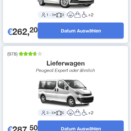
+
2
1
-
3
●
3
20
€
262
,
Datum Auswählen
(
978
)
Lieferwagen
Peugeot Expert
oder ähnlich
+
2
3
-
6
●
6
50
€
287
,
Datum Auswählen