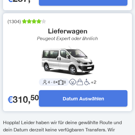
(
1304
)
Lieferwagen
Peugeot Expert
oder ähnlich
+
2
4
-
8
●
8
50
€
310
,
Datum Auswählen
Hoppla! Leider haben wir für deine gewählte Route und
dein Datum derzeit keine verfügbaren Transfers. Wir