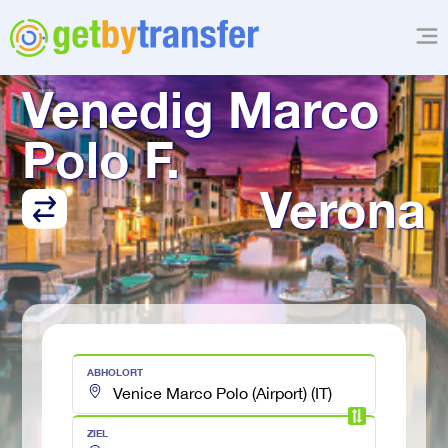
TRANSFER VON
Venedig Marco 
Polo F.
Verona
ABHOLORT
ZIEL