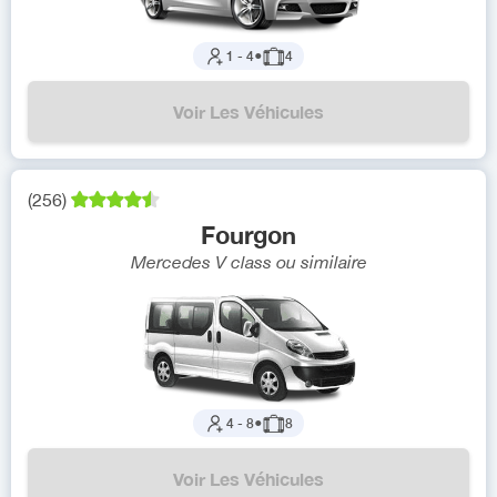
1
-
4
●
4
Voir Les Véhicules
(
256
)
Fourgon
Mercedes V class
ou similaire
4
-
8
●
8
Voir Les Véhicules