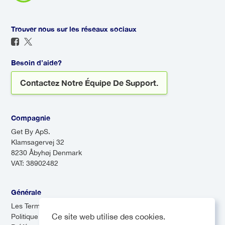
plusieurs arrêts pour récupérer
accueillir dès votre atterrissage.
et déposer des passagers à
Il sera là pour vous accueillir,
différents endroits. Bien que les
Trouver nous sur les réseaux sociaux
même si votre vol arrive en
navettes soient souvent plus
retard, afin que vous n'ayez
économiques, elles peuvent
jamais à vous inquiéter du
Besoin d’aide?
prendre plus de temps en raison
transport à votre arrivée.
Contactez Notre Équipe De Support.
des arrêts multiples.
Compagnie
Get By ApS.
Klamsagervej 32
8230 Åbyhøj Denmark
VAT: 38902482
Générale
Les Termes & Conditions
Ce site web utilise des cookies.
Politique de confidentialité