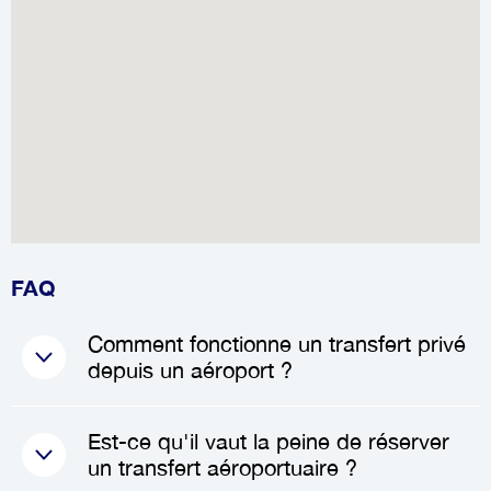
FAQ
Comment fonctionne un transfert privé
depuis un aéroport ?
Lorsque vous réservez un
Est-ce qu'il vaut la peine de réserver
transfert privé
, un chauffeur
un transfert aéroportuaire ?
professionnel vous attendra à