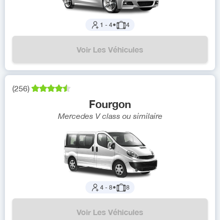
1
-
4
●
4
Voir Les Véhicules
(
256
)
Fourgon
Mercedes V class
ou similaire
4
-
8
●
8
Voir Les Véhicules