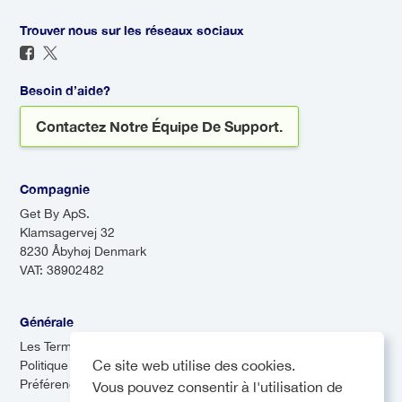
et déposer des passagers à
Il sera là pour vous accueillir,
différents endroits. Bien que les
Trouver nous sur les réseaux sociaux
même si votre vol arrive en
navettes soient souvent plus
retard, afin que vous n'ayez
économiques, elles peuvent
jamais à vous inquiéter du
Besoin d’aide?
prendre plus de temps en raison
transport à votre arrivée.
Contactez Notre Équipe De Support.
des arrêts multiples.
Compagnie
Get By ApS.
Klamsagervej 32
8230 Åbyhøj Denmark
VAT: 38902482
Générale
Les Termes & Conditions
Ce site web utilise des cookies.
Politique de confidentialité
Préférences de cookies
Vous pouvez consentir à l'utilisation de