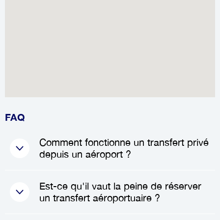
FAQ
Comment fonctionne un transfert privé
depuis un aéroport ?
Lorsque vous réservez un
Est-ce qu'il vaut la peine de réserver
transfert privé
, un chauffeur
un transfert aéroportuaire ?
professionnel vous attendra à