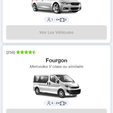
1
-
4
●
4
Voir Les Véhicules
(
256
)
Fourgon
Mercedes V class
ou similaire
4
-
8
●
8