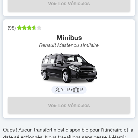
Voir Les Véhicules
(
98
)
Minibus
Renault Master
ou similaire
9
-
15
●
15
Voir Les Véhicules
Oups ! Aucun transfert n’est disponible pour l’itinéraire et la
date sélectionnés. Nous travaillons sans cesse à élargir