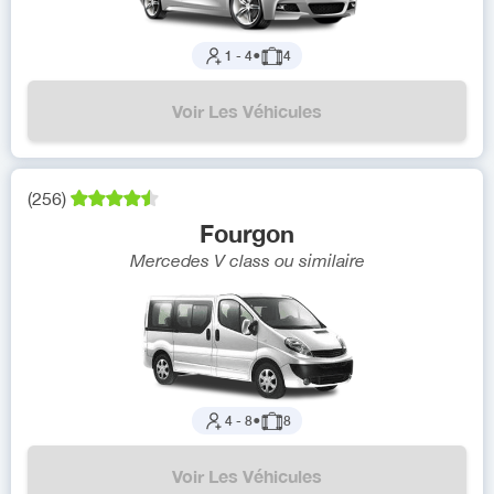
1
-
4
●
4
Voir Les Véhicules
(
256
)
Fourgon
Mercedes V class
ou similaire
4
-
8
●
8
Voir Les Véhicules