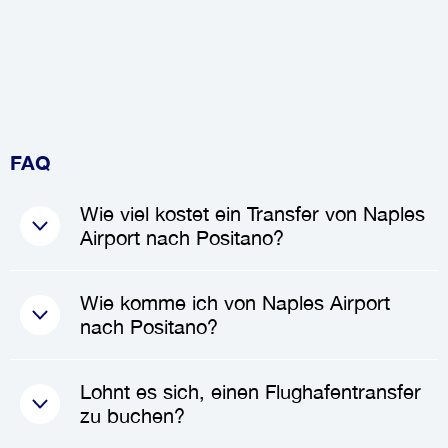
FAQ
Wie viel kostet ein Transfer von Naples
Airport nach Positano?
Die Kosten für einen
Transfer
Wie komme ich von Naples Airport
von Naples Airport nach
nach Positano?
Positano
liegen in der Regel
zwischen
172.50€
und
207.00€
,
Um von
Naples Airport
nach
Lohnt es sich, einen Flughafentransfer
abhängig von der Fahrzeugart
Positano
zu gelangen, können
zu buchen?
und der Anzahl der Passagiere.
Sie einen
privaten Transfer
oder