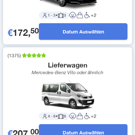
+
2
1
-
3
●
3
50
€
172
,
Datum Auswählen
(
1375
)
Lieferwagen
Mercedes-Benz Vito
oder ähnlich
+
2
4
-
8
●
8
00
€
207
,
Datum Auswählen