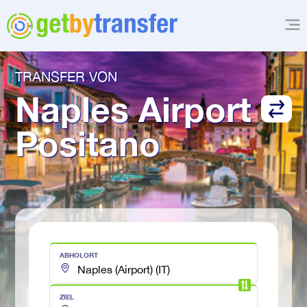
TRANSFER VON
Naples Airport
Positano
ABHOLORT
ZIEL