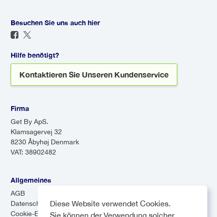
lizenziert sind. Sie halten ihre
macht.
mehrere Stopps macht, um
Fahrzeuge auch nach hohen
Passagiere an verschiedenen
Besuchen Sie uns auch hier
Sicherheitsstandards in Schuss.
Orten abzusetzen. Shuttles
Sie können mit dem Wissen
können zwar kostengünstiger
reisen, dass Ihr Fahrer erfahren
Hilfe benötigt?
sein, aber aufgrund der
ist und Ihre Sicherheit an erster
Kontaktieren Sie Unseren Kundenservice
Zwischenstopps länger dauern.
Stelle steht.
Firma
Get By ApS.
Klamsagervej 32
8230 Åbyhøj Denmark
VAT: 38902482
Allgemeines
AGB
Diese Website verwendet Cookies.
Datenschutz-Bestimmungen
Cookie-Einstellungen
Sie können der Verwendung solcher