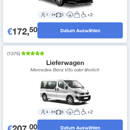
+
2
1
-
3
●
3
50
€
172
,
Datum Auswählen
(
1375
)
Lieferwagen
Mercedes-Benz Vito
oder ähnlich
+
2
4
-
8
●
8
00
€
207
,
Datum Auswählen