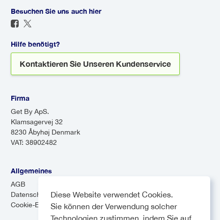
Fahrzeuge auch nach hohen
Passagiere an verschiedenen
Besuchen Sie uns auch hier
Sicherheitsstandards in Schuss.
Orten abzusetzen. Shuttles
Sie können mit dem Wissen
können zwar kostengünstiger
reisen, dass Ihr Fahrer erfahren
Hilfe benötigt?
sein, aber aufgrund der
ist und Ihre Sicherheit an erster
Kontaktieren Sie Unseren Kundenservice
Zwischenstopps länger dauern.
Stelle steht.
Firma
Get By ApS.
Klamsagervej 32
8230 Åbyhøj Denmark
VAT: 38902482
Allgemeines
AGB
Diese Website verwendet Cookies.
Datenschutz-Bestimmungen
Cookie-Einstellungen
Sie können der Verwendung solcher
Technologien zustimmen, indem Sie auf