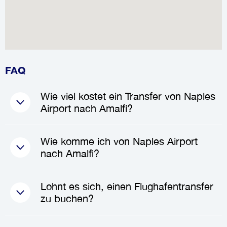
FAQ
Wie viel kostet ein Transfer von Naples
Airport nach Amalfi?
Die Kosten für einen
Transfer
Wie komme ich von Naples Airport
von Naples Airport nach Amalfi
nach Amalfi?
liegen in der Regel zwischen
172.50€
und
207.00€
, abhängig
Um von
Naples Airport
nach
Lohnt es sich, einen Flughafentransfer
von der Fahrzeugart und der
Amalfi
zu gelangen, können Sie
zu buchen?
Anzahl der Passagiere. Die
einen
privaten Transfer
oder ein
Preise können je nach Faktoren
Taxi
buchen. Diese Optionen
Absolut! Die Buchung eines