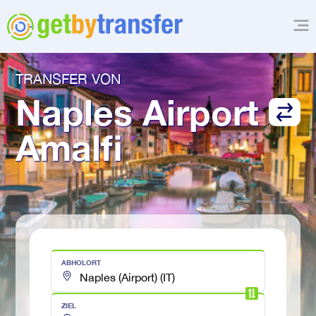
TRANSFER VON
Naples Airport
Amalfi
ABHOLORT
ZIEL