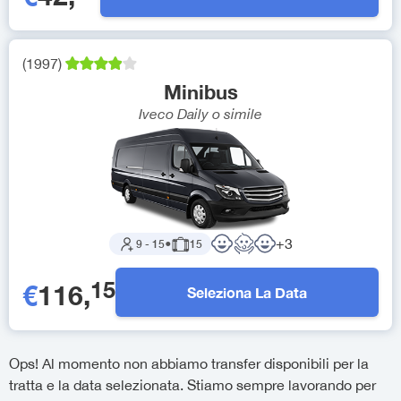
(
1997
)
Minibus
Iveco Daily
o simile
+
3
9
-
15
●
15
15
€
116
,
Seleziona La Data
Ops! Al momento non abbiamo transfer disponibili per la
tratta e la data selezionata. Stiamo sempre lavorando per