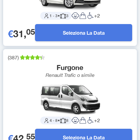
+
2
1
-
3
●
3
05
€
31
,
Seleziona La Data
(
387
)
Furgone
Renault Trafic
o simile
+
2
4
-
8
●
8
55
€
42
,
Seleziona La Data