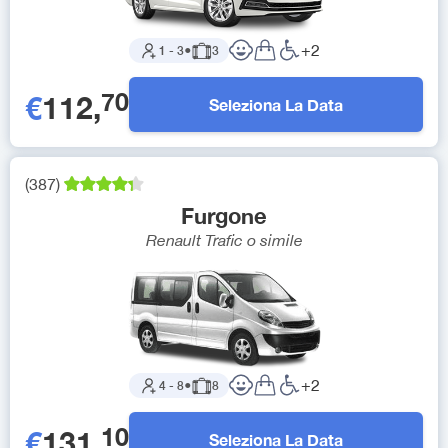
+
2
1
-
3
●
3
70
€
112
,
Seleziona La Data
(
387
)
Furgone
Renault Trafic
o simile
+
2
4
-
8
●
8
10
€
131
,
Seleziona La Data