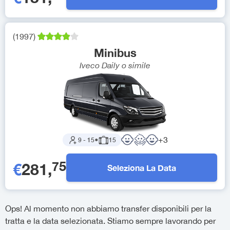
(
1997
)
Minibus
Iveco Daily
o simile
+
3
9
-
15
●
15
75
€
281
,
Seleziona La Data
Ops! Al momento non abbiamo transfer disponibili per la
tratta e la data selezionata. Stiamo sempre lavorando per