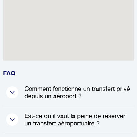
FAQ
Comment fonctionne un transfert privé
depuis un aéroport ?
Lorsque vous réservez un
Est-ce qu'il vaut la peine de réserver
transfert privé
, un chauffeur
un transfert aéroportuaire ?
professionnel vous attendra à