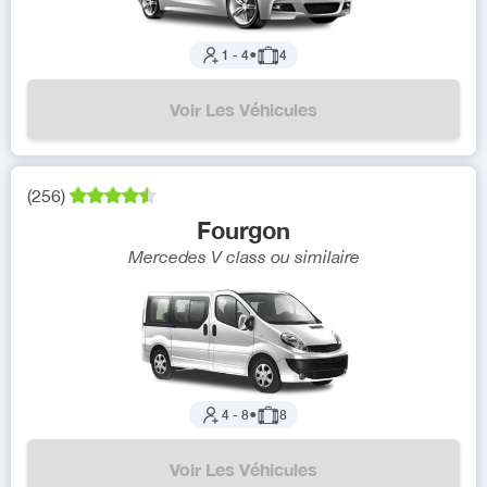
1
-
4
●
4
Voir Les Véhicules
(
256
)
Fourgon
Mercedes V class
ou similaire
4
-
8
●
8
Voir Les Véhicules