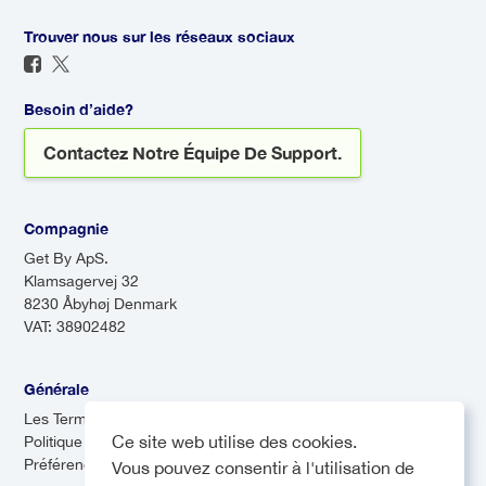
et déposer des passagers à
Il sera là pour vous accueillir,
différents endroits. Bien que les
Trouver nous sur les réseaux sociaux
même si votre vol arrive en
navettes soient souvent plus
retard, afin que vous n'ayez
économiques, elles peuvent
jamais à vous inquiéter du
Besoin d’aide?
prendre plus de temps en raison
transport à votre arrivée.
Contactez Notre Équipe De Support.
des arrêts multiples.
Compagnie
Get By ApS.
Klamsagervej 32
8230 Åbyhøj Denmark
VAT: 38902482
Générale
Les Termes & Conditions
Ce site web utilise des cookies.
Politique de confidentialité
Préférences de cookies
Vous pouvez consentir à l'utilisation de