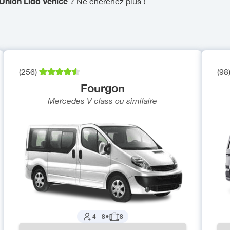
s Union Lido Venice
? Ne cherchez plus !
(
256
)
(
98
Fourgon
Mercedes V class
ou similaire
4
-
8
●
8