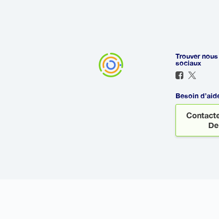
l'heure d'arrivée et sera prêt à vou
arrive en retard, afin que vous n'a
Trouver nous
sociaux
Besoin d’aid
Contacte
De