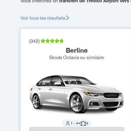
transfert de Treviso Airport ver
Vous cherchez un
Voir tous les résultats
(
342
)
Berline
Skoda Octavia
ou similaire
1
-
4
●
4