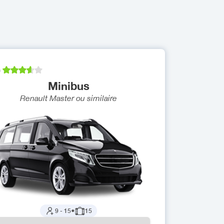
)
Minibus
Renault Master
ou similaire
9
-
15
●
15