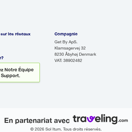
s accueillir dès votre atterrissage. Il sera là pour 
yez jamais à vous inquiéter du transport à votre ar
 sur les réseaux
Compagnie
Get By ApS.
Klamsagervej 32
8230 Åbyhøj Denmark
e?
VAT: 38902482
z Notre Équipe
 Support.
En partenariat avec
© 2026 Sol Itum. Tous droits réservés.