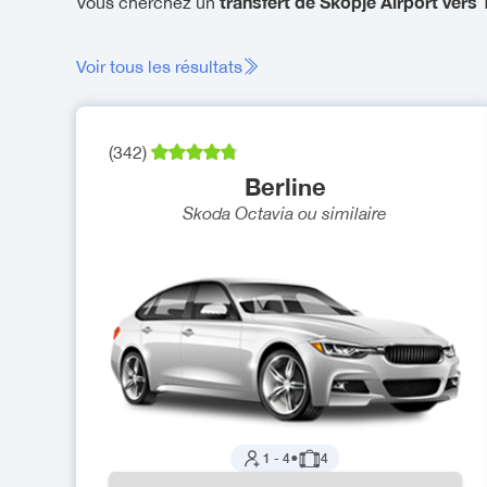
transfert de Skopje Airport vers
Vous cherchez un
Voir tous les résultats
(
342
)
Berline
Skoda Octavia
ou similaire
1
-
4
●
4