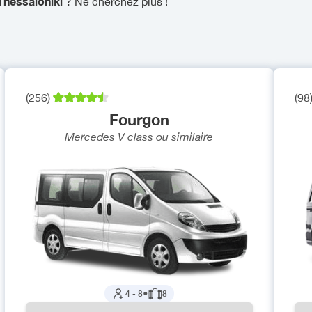
 Thessaloniki
? Ne cherchez plus !
(
256
)
(
98
Fourgon
Mercedes V class
ou similaire
4
-
8
●
8