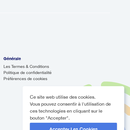
ervice partagé qui effectue
n que les navettes soient souvent
es.
tardé, votre chauffeur surveillera
vous accueillir, même si votre vol
rivée.
Générale
Les Termes & Conditions
Politique de confidentialité
Préférences de cookies
Ce site web utilise des cookies.
Vous pouvez consentir à l'utilisation de
ces technologies en cliquant sur le
bouton "Accepter".
Accepter Les Cookies