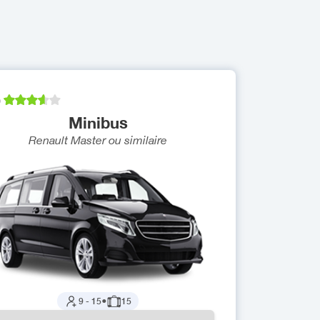
)
Minibus
Renault Master
ou similaire
9
-
15
●
15