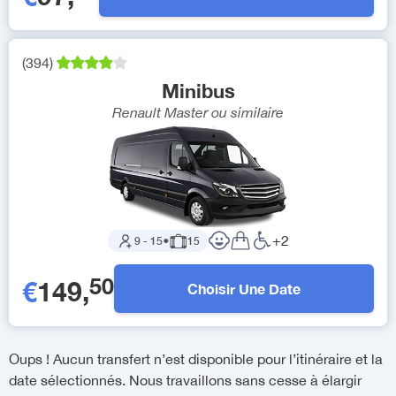
(
394
)
Minibus
Renault Master
ou similaire
+
2
9
-
15
●
15
50
€
149
,
Choisir Une Date
Oups ! Aucun transfert n’est disponible pour l’itinéraire et la
date sélectionnés. Nous travaillons sans cesse à élargir