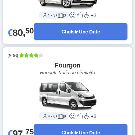
+
2
1
-
3
●
3
50
€
80
,
Choisir Une Date
(
606
)
Fourgon
Renault Trafic
ou similaire
+
2
4
-
8
●
8
75
€
97
,
Choisir Une Date