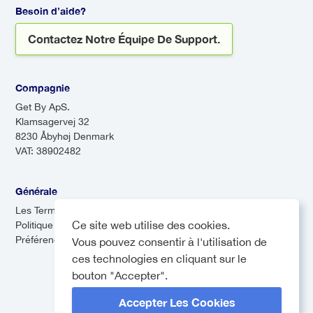
de voyage sans faille, un
Besoin d’aide?
Transfert est sans aucun doute la
Contactez Notre Équipe De Support.
meilleure option !
Compagnie
Get By ApS.
Klamsagervej 32
8230 Åbyhøj Denmark
VAT: 38902482
Générale
Les Termes & Conditions
Ce site web utilise des cookies.
Politique de confidentialité
Préférences de cookies
Vous pouvez consentir à l'utilisation de
ces technologies en cliquant sur le
bouton "Accepter".
Accepter Les Cookies