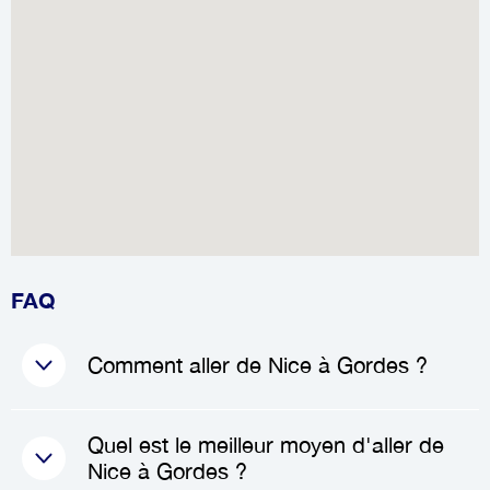
FAQ
Comment aller de Nice à Gordes ?
Le meilleur moyen d'aller de
Quel est le meilleur moyen d'aller de
Nice
à
Gordes
est de réserver
Nice à Gordes ?