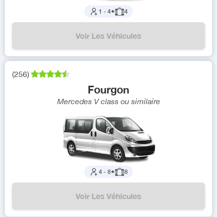
1
-
4
●
4
Voir Les Véhicules
(
256
)
Fourgon
Mercedes V class
ou similaire
4
-
8
●
8
Voir Les Véhicules