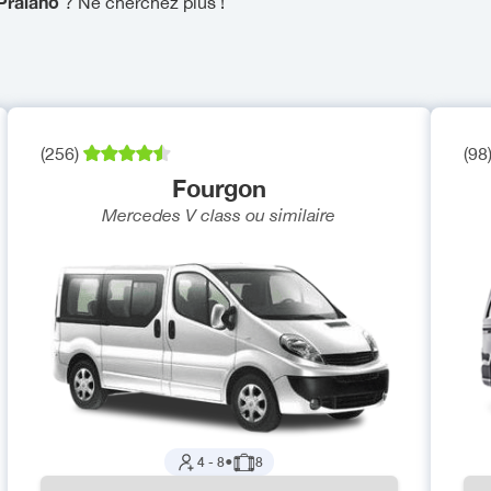
 Praiano
? Ne cherchez plus !
(
256
)
(
98
Fourgon
Mercedes V class
ou similaire
4
-
8
●
8