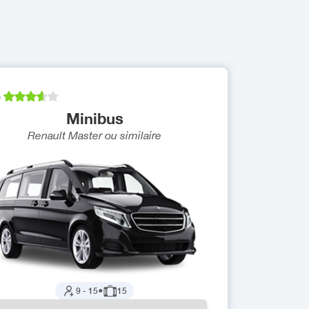
)
Minibus
Renault Master
ou similaire
9
-
15
●
15