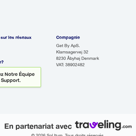
s accueillir dès votre atterrissage. Il sera là pour 
yez jamais à vous inquiéter du transport à votre ar
 sur les réseaux
Compagnie
Get By ApS.
Klamsagervej 32
8230 Åbyhøj Denmark
e?
VAT: 38902482
z Notre Équipe
 Support.
En partenariat avec
© 2026 Sol Itum. Tous droits réservés.