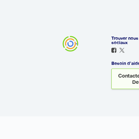
l'heure d'arrivée et sera prêt à vou
arrive en retard, afin que vous n'a
Trouver nous
sociaux
Besoin d’aid
Contacte
De