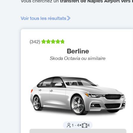
transfert de Naples Airport vers
Vous cherchez un
Voir tous les résultats
(
342
)
Berline
Skoda Octavia
ou similaire
1
-
4
●
4