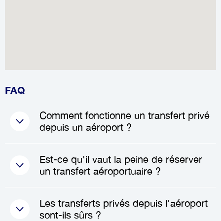
FAQ
Comment fonctionne un transfert privé
depuis un aéroport ?
Lorsque vous réservez un
Est-ce qu'il vaut la peine de réserver
transfert privé
, un chauffeur
un transfert aéroportuaire ?
professionnel vous attendra à
l'aéroport à votre arrivée, tenant
Absolument ! Réserver un
Les transferts privés depuis l'aéroport
une pancarte avec votre nom
Transfert aéroport
peut vous
sont-ils sûrs ?