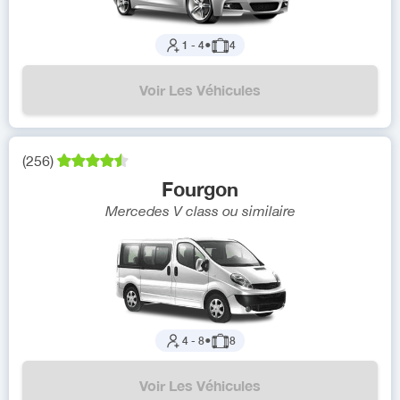
1
-
4
●
4
Voir Les Véhicules
(
256
)
Fourgon
Mercedes V class
ou similaire
4
-
8
●
8
Voir Les Véhicules