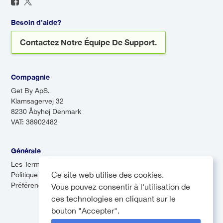
navettes soient souvent plus
retard, afin que vous n'ayez
économiques, elles peuvent
jamais à vous inquiéter du
Besoin d’aide?
prendre plus de temps en raison
transport à votre arrivée.
Contactez Notre Équipe De Support.
des arrêts multiples.
Compagnie
Get By ApS.
Klamsagervej 32
8230 Åbyhøj Denmark
VAT: 38902482
Générale
Les Termes & Conditions
Ce site web utilise des cookies.
Politique de confidentialité
Préférences de cookies
Vous pouvez consentir à l'utilisation de
ces technologies en cliquant sur le
bouton "Accepter".