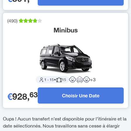
(
490
)
Minibus
+
3
1
-
15
●
15
63
€
928
,
Choisir Une Date
Oups ! Aucun transfert n’est disponible pour l’itinéraire et la
date sélectionnés. Nous travaillons sans cesse à élargir