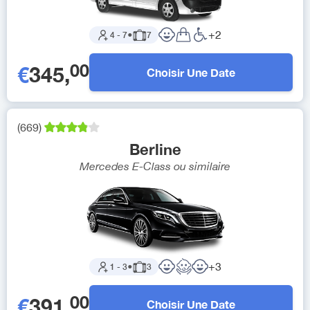
+
2
4
-
7
●
7
00
€
345
,
Choisir Une Date
(
669
)
Berline
Mercedes E-Class
ou similaire
+
3
1
-
3
●
3
00
€
391
,
Choisir Une Date