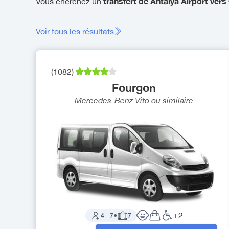
transfert de Antalya Airport ve
Vous cherchez un
Voir tous les résultats
(
1082
)
Fourgon
Mercedes-Benz Vito
ou similaire
+
2
4
-
7
●
7