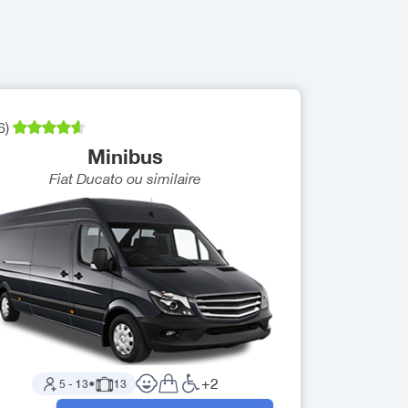
6
)
Minibus
Fiat Ducato
ou similaire
+
2
5
-
13
●
13