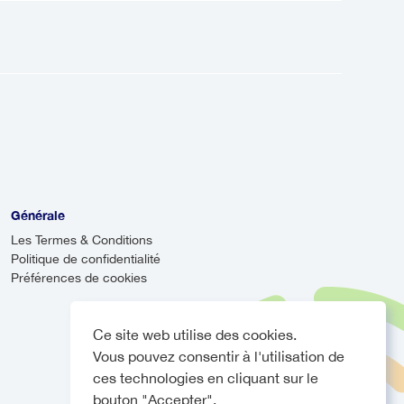
ansport direct de l'aéroport à votre
ervice partagé qui effectue
n que les navettes soient souvent
es.
retardé, votre chauffeur surveillera
vous accueillir, même si votre vol
rivée.
Générale
Les Termes & Conditions
Politique de confidentialité
Préférences de cookies
Ce site web utilise des cookies.
Vous pouvez consentir à l'utilisation de
ces technologies en cliquant sur le
bouton "Accepter".