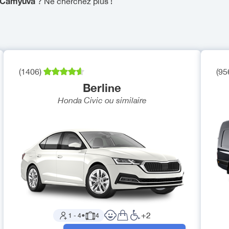
rs Camyuva
? Ne cherchez plus !
(
1406
)
(
95
Berline
Honda Civic
ou similaire
+
2
1
-
4
●
4