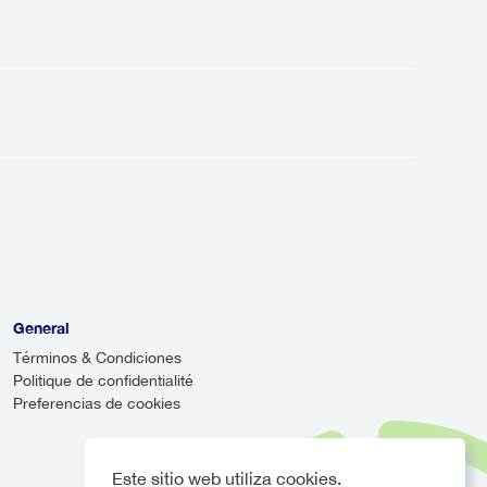
te varía entre
88.55€
y
138.00€
,
y cualquier servicio adicional que
n las condiciones del tráfico y la
roximadamente 1hr 4min, pero tu
actuales.
arás las complicaciones del
e una ruta directa a tu destino.
 pena.
General
Términos & Condiciones
Politique de confidentialité
Preferencias de cookies
Este sitio web utiliza cookies.