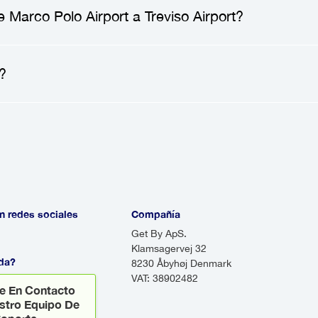
 Marco Polo Airport
a
Treviso Airport
generalmen
 Marco Polo Airport a Treviso Airport?
po de vehículo, la distancia entre las estaciones 
e Marco Polo Airport
a
Treviso Airport
varía segú
?
promedio, puedes esperar que el trayecto dure ap
stimación más precisa basada en las condiciones 
ado ofrece comodidad, confort y tranquilidad. Evit
nductor profesional que te asistirá y disfrutarás d
inconvenientes, un traslado definitivamente vale la
 redes sociales
Compañía
Get By ApS.
Klamsagervej 32
da?
8230 Åbyhøj Denmark
VAT: 38902482
e En Contacto
stro Equipo De