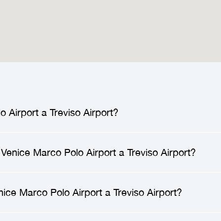
 Airport a Treviso Airport?
ice Marco Polo Airport
a
Treviso Airport
es reser
Venice Marco Polo Airport a Treviso Airport?
 proporcionan un traslado directo y conveniente, pe
e Marco Polo Airport
a
Treviso Airport
depende d
ice Marco Polo Airport a Treviso Airport?
una buena opción, ya que te garantiza un viaje có
ara viajar según tu propio horario.