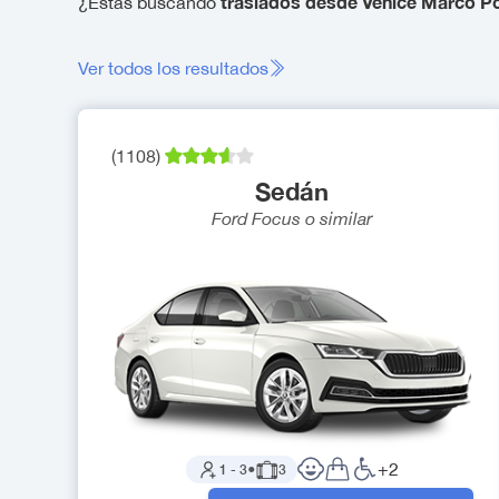
traslados desde Venice Marco Pol
¿Estás buscando
Ver todos los resultados
(
1108
)
Sedán
Ford Focus
o similar
+
2
1
-
3
●
3