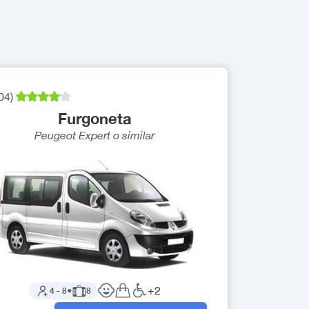
04
)
Furgoneta
Peugeot Expert
o similar
+
2
4
-
8
●
8