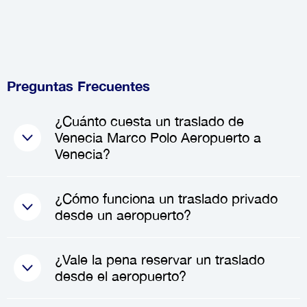
Preguntas Frecuentes
¿Cuánto cuesta un traslado de
Venecia Marco Polo Aeropuerto a
Venecia?
El costo de un traslado de
¿Cómo funciona un traslado privado
Venecia Marco Polo
desde un aeropuerto?
Aeropuerto
a
Venecia
generalmente varía entre
50.60€
Cuando reservas un traslado
¿Vale la pena reservar un traslado
y
74.75€
, dependiendo del tipo
privado, un conductor
desde el aeropuerto?
de vehículo y el número de
profesional te recibirá en el
pasajeros. Los precios pueden