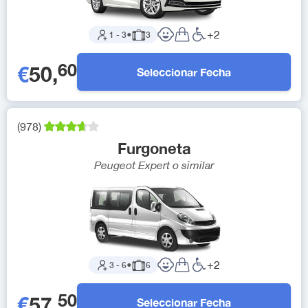
+
2
1
-
3
●
3
60
€
50
,
Seleccionar Fecha
(
978
)
Furgoneta
Peugeot Expert
o similar
+
2
3
-
6
●
6
50
€
57
,
Seleccionar Fecha