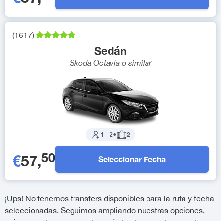
(
1617
)
Sedán
Skoda Octavia
o similar
1
-
2
●
2
50
€
57
,
Seleccionar Fecha
¡Ups! No tenemos transfers disponibles para la ruta y fecha
seleccionadas. Seguimos ampliando nuestras opciones,