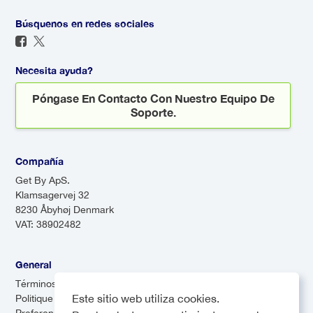
paradas para recoger y dejar a
recibirte, incluso si tu vuelo llega
los pasajeros en varios lugares.
Búsquenos en redes sociales
tarde, asegurándose de que no
Aunque las lanzaderas suelen
tengas que preocuparte por el
ser más económicas, pueden
transporte a tu llegada.
Necesita ayuda?
tardar más debido a las
Póngase En Contacto Con Nuestro Equipo De
múltiples paradas.
Soporte.
Compañía
Get By ApS.
Klamsagervej 32
8230 Åbyhøj Denmark
VAT: 38902482
General
Términos & Condiciones
Este sitio web utiliza cookies.
Politique de confidentialité
Preferencias de cookies