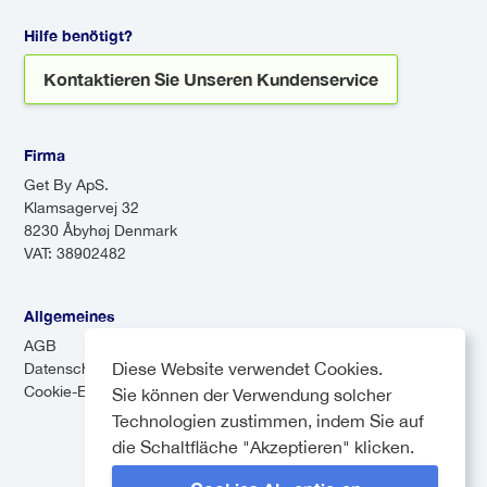
Sie können mit dem Wissen
können zwar kostengünstiger
reisen, dass Ihr Fahrer erfahren
Hilfe benötigt?
sein, aber aufgrund der
ist und Ihre Sicherheit an erster
Kontaktieren Sie Unseren Kundenservice
Zwischenstopps länger dauern.
Stelle steht.
Firma
Get By ApS.
Klamsagervej 32
8230 Åbyhøj Denmark
VAT: 38902482
Allgemeines
AGB
Diese Website verwendet Cookies.
Datenschutz-Bestimmungen
Cookie-Einstellungen
Sie können der Verwendung solcher
Technologien zustimmen, indem Sie auf
die Schaltfläche "Akzeptieren" klicken.