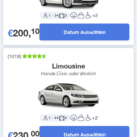
+
2
1
-
3
●
3
10
€
200
,
Datum Auswählen
(
1018
)
Limousine
Honda Civic
oder ähnlich
+
2
1
-
4
●
4
00
€
230
,
Datum Auswählen