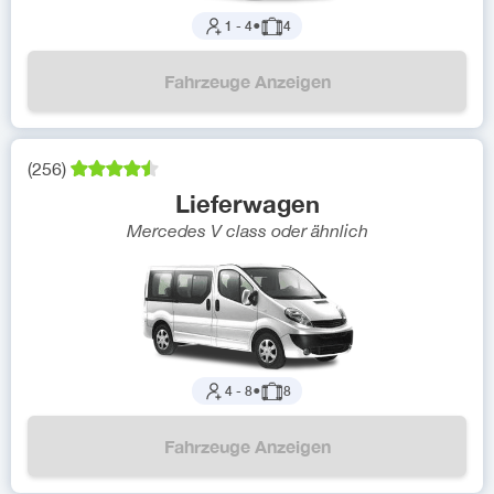
1
-
4
●
4
Fahrzeuge Anzeigen
(
256
)
Lieferwagen
Mercedes V class
oder ähnlich
4
-
8
●
8
Fahrzeuge Anzeigen