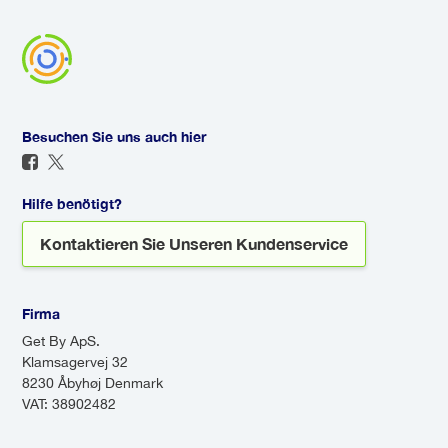
reisen, dass Ihr Fahrer erfahren
ohne Zwischenstopps. Im
warten! Wenn Ihr Flug verspätet
ist und Ihre Sicherheit an erster
Gegensatz dazu ist ein
ist, überwacht Ihr Fahrer die
Stelle steht.
Flughafenshuttle ein
Ankunftszeit und ist bereit, wenn
gemeinsamer Service, der
Sie landen. Er wird Sie
mehrere Stopps macht, um
begrüßen, selbst wenn Ihr Flug
Besuchen Sie uns auch hier
Passagiere an verschiedenen
verspätet ankommt, sodass Sie
Orten abzusetzen. Shuttles
sich keine Sorgen um den
können zwar kostengünstiger
Transport nach der Ankunft
Hilfe benötigt?
sein, aber aufgrund der
machen müssen.
Kontaktieren Sie Unseren Kundenservice
Zwischenstopps länger dauern.
Firma
Get By ApS.
Klamsagervej 32
8230 Åbyhøj Denmark
VAT: 38902482