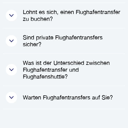
zwischen
136.85€
und
150.54€
,
Der einfachste Weg, vom
Lohnt es sich, einen Flughafentransfer
abhängig von der Fahrzeugart
Flughafen ins Zentrum zu
zu buchen?
und der Anzahl der Passagiere.
gelangen, ist ein
Privattransfer
Die Preise können je nach
oder eine
Taxifahrt
. Diese bieten
Absolut! Die Buchung eines
Sind private Flughafentransfers
Faktoren wie Fahrzeugtyp,
einen direkten Transport, ohne
Flughafentransfers kann Ihnen
sicher?
Entfernung zwischen den
dass Zwischenstopps nötig sind,
Zeit sparen, Stress reduzieren
Stationen und zusätzlichen
und ermöglichen es Ihnen,
und Ihr gesamtes Reiseerlebnis
Ja,
private Flughafentransfers
Dienstleistungen variieren, die
Was ist der Unterschied zwischen
schnell und komfortabel Ihr Ziel
verbessern. Sie vermeiden die
sind sicher.
Sie möglicherweise benötigen.
Flughafentransfer und
zu erreichen.
Unsicherheiten des öffentlichen
Transferunternehmen
Flughafenshuttle?
Nahverkehrs und genießen eine
beschäftigen nur professionelle
direkte Fahrt zu Ihrer Unterkunft.
Fahrer, die geschult und
Ein Flughafentransfer bezieht
Es ist besonders vorteilhaft,
Warten Flughafentransfers auf Sie?
lizenziert sind. Sie halten ihre
sich in der Regel auf einen
wenn Sie mit Familie reisen, viel
Fahrzeuge auch nach hohen
privaten Service
, der direkten
Gepäck haben oder spät in der
Sicherheitsstandards in Schuss.
Transport vom Flughafen zu
Ja, Flughafentransfers sind
Nacht ankommen.
Sie können mit dem Wissen
Ihrem Ziel bietet, in der Regel
darauf ausgelegt, auf Sie zu