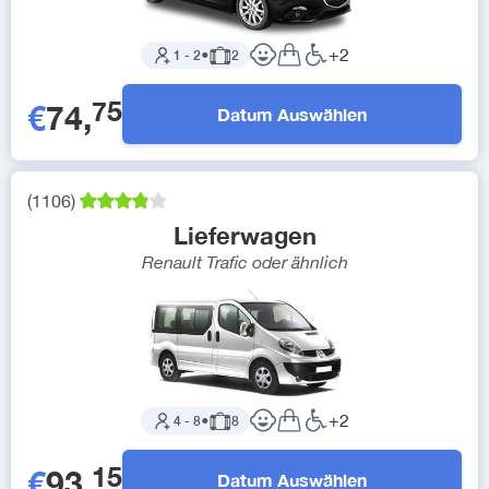
+
2
1
-
2
●
2
75
€
74
,
Datum Auswählen
(
1106
)
Lieferwagen
Renault Trafic
oder ähnlich
+
2
4
-
8
●
8
15
€
93
,
Datum Auswählen