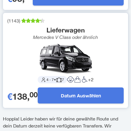
(
1143
)
Lieferwagen
Mercedes V Class
oder ähnlich
+
2
4
-
7
●
7
00
€
138
,
Datum Auswählen
Hoppla! Leider haben wir für deine gewählte Route und
dein Datum derzeit keine verfügbaren Transfers. Wir