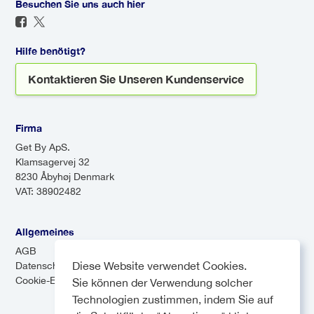
Besuchen Sie uns auch hier
Passagiere an verschiedenen
verspätet ankommt, sodass Sie
Orten abzusetzen. Shuttles
sich keine Sorgen um den
können zwar kostengünstiger
Transport nach der Ankunft
Hilfe benötigt?
sein, aber aufgrund der
machen müssen.
Kontaktieren Sie Unseren Kundenservice
Zwischenstopps länger dauern.
Firma
Get By ApS.
Klamsagervej 32
8230 Åbyhøj Denmark
VAT: 38902482
Allgemeines
AGB
Diese Website verwendet Cookies.
Datenschutz-Bestimmungen
Cookie-Einstellungen
Sie können der Verwendung solcher
Technologien zustimmen, indem Sie auf