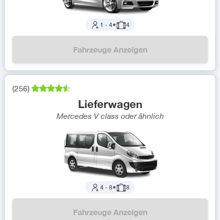
1
-
4
●
4
Fahrzeuge Anzeigen
(
256
)
Lieferwagen
Mercedes V class
oder ähnlich
4
-
8
●
8
Fahrzeuge Anzeigen