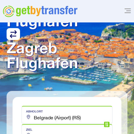
Belgrad 
Flughafen
Zagreb 
Flughafen
ABHOLORT
ZIEL