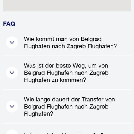
FAQ
Wie kommt man von Belgrad
Flughafen nach Zagreb Flughafen?
Der beste Weg, um von
Belgrad
Was ist der beste Weg, um von
Flughafen
nach
Zagreb
Belgrad Flughafen nach Zagreb
Flughafen
zu gelangen, ist die
Flughafen zu kommen?
Buchung eines
Privattransfers
oder eines
Taxiservices
. Diese
Der beste Weg, von
Belgrad
Wie lange dauert der Transfer von
Optionen bieten direkten und
Flughafen
nach
Zagreb
Belgrad Flughafen nach Zagreb
bequemen Transport, sodass Sie
Flughafen
zu reisen, hängt von
Flughafen?
die Reise ohne Stress genießen
Ihren Bedürfnissen und Vorlieben
können.
ab. Die Wahl eines
Die Dauer des
Transfers von