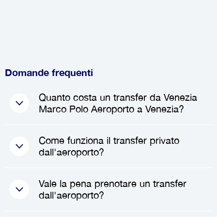
Domande frequenti
Quanto costa un transfer da Venezia
Marco Polo Aeroporto a Venezia?
Il costo di un
transfer da
Come funziona il transfer privato
Venezia Marco Polo Aeroporto
dall'aeroporto?
a Venezia
varia generalmente tra
50.60€
e
74.75€
, a seconda del
Quando prenoti un
transfer
Vale la pena prenotare un transfer
tipo di veicolo e del numero di
privato
, un autista professionista
dall'aeroporto?
passeggeri. I prezzi possono
ti incontrerà all'aeroporto al tuo
variare in base a fattori come il