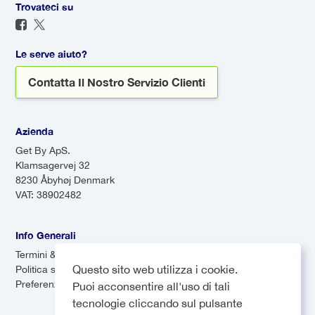
passeggeri in vari luoghi. Mentre
Trovateci su
ritardo, assicurandoti di non
le navette possono essere più
doverti preoccupare del
economiche, possono richiedere
trasporto all'arrivo.
Le serve aiuto?
più tempo a causa delle
Contatta Il Nostro Servizio Clienti
numerose fermate.
Azienda
Get By ApS.
Klamsagervej 32
8230 Åbyhøj Denmark
VAT: 38902482
Info Generali
Termini & Condizioni
Questo sito web utilizza i cookie.
Politica sulla privacy
Preferenze dei cookie
Puoi acconsentire all'uso di tali
tecnologie cliccando sul pulsante