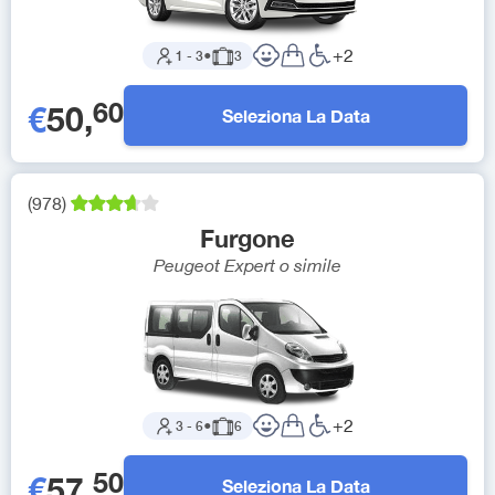
+
2
1
-
3
●
3
60
€
50
,
Seleziona La Data
(
978
)
Furgone
Peugeot Expert
o simile
+
2
3
-
6
●
6
50
€
57
,
Seleziona La Data