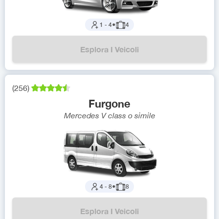
1
-
4
●
4
Esplora I Veicoli
(
256
)
Furgone
Mercedes V class
o simile
4
-
8
●
8
Esplora I Veicoli