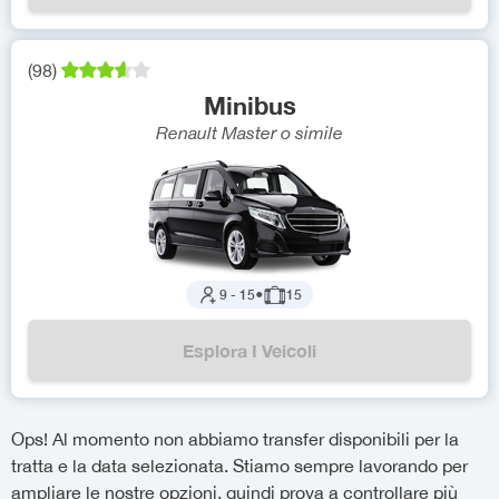
(
98
)
Minibus
Renault Master
o simile
9
-
15
●
15
Esplora I Veicoli
Ops! Al momento non abbiamo transfer disponibili per la
tratta e la data selezionata. Stiamo sempre lavorando per
ampliare le nostre opzioni, quindi prova a controllare più