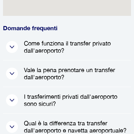
Domande frequenti
Come funziona il transfer privato
dall'aeroporto?
Quando prenoti un
transfer
Vale la pena prenotare un transfer
privato
, un autista professionista
dall'aeroporto?
ti incontrerà all'aeroporto al tuo
arrivo, con un cartello con il tuo
Assolutamente! Prenotare un
I trasferimenti privati dall'aeroporto
nome per una facile
transfer dall'aeroporto
può farti
sono sicuri?
identificazione. Dopo averti
risparmiare tempo, ridurre lo
salutato, ti aiuterà con i bagagli e
stress e migliorare la tua
Sì, i
trasferimenti privati
Qual è la differenza tra transfer
ti accompagnerà al tuo veicolo
esperienza di viaggio
dall'aeroporto sono sicuri. Le
dall'aeroporto e navetta aeroportuale?
privato. Da lì, godrai di un viaggio