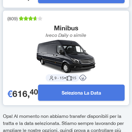
(
809
)
Minibus
Iveco Daily
o simile
9
-
15
●
15
40
€
616
,
Seleziona La Data
Ops! Al momento non abbiamo transfer disponibili per la
tratta e la data selezionata. Stiamo sempre lavorando per
ampliare le nostre opzioni, quindi prova a controllare più