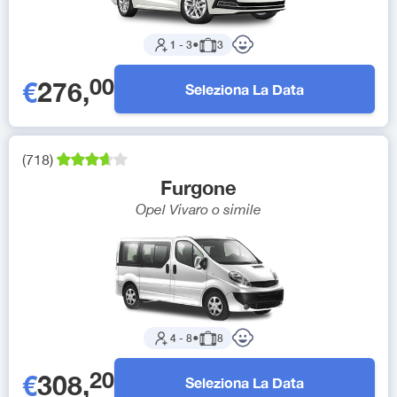
1
-
3
●
3
00
€
276
,
Seleziona La Data
(
718
)
Furgone
Opel Vivaro
o simile
4
-
8
●
8
20
€
308
,
Seleziona La Data