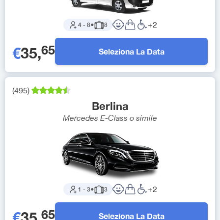
+
2
4
-
8
●
8
65
€
35
,
Seleziona La Data
(
495
)
Berlina
Mercedes E-Class
o simile
+
2
1
-
3
●
3
65
€
35
,
Seleziona La Data