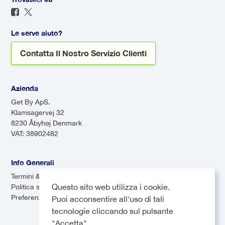
ritardo, assicurandoti di non
le navette possono essere più
doverti preoccupare del
economiche, possono richiedere
trasporto all'arrivo.
Le serve aiuto?
più tempo a causa delle
Contatta Il Nostro Servizio Clienti
numerose fermate.
Azienda
Get By ApS.
Klamsagervej 32
8230 Åbyhøj Denmark
VAT: 38902482
Info Generali
Termini & Condizioni
Questo sito web utilizza i cookie.
Politica sulla privacy
Preferenze dei cookie
Puoi acconsentire all'uso di tali
tecnologie cliccando sul pulsante
"Accetta".