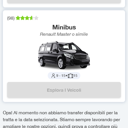
(
98
)
Minibus
Renault Master
o simile
9
-
15
●
15
Esplora I Veicoli
Ops! Al momento non abbiamo transfer disponibili per la
tratta e la data selezionata. Stiamo sempre lavorando per
ampliare le nostre opzioni, quindi prova a controllare più