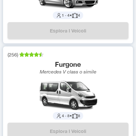
1
-
4
●
4
Esplora I Veicoli
(
256
)
Furgone
Mercedes V class
o simile
4
-
8
●
8
Esplora I Veicoli