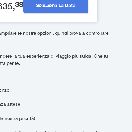
38
635
,
Seleziona La Data
pliare le nostre opzioni, quindi prova a controllare
dere la tua esperienza di viaggio più fluida. Che tu
ta per te.
genze.
nza attese!
a nostra priorità!