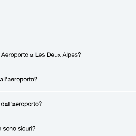
e Aeroporto a Les Deux Alpes?
eroporto a Les Deux Alpes
varia generalmente t
all'aeroporto?
eggeri. I prezzi possono variare in base a fattori c
 che potresti richiedere.
to
, un autista professionista ti incontrerà all'aeropo
 dall'aeroporto?
cazione. Dopo averti salutato, ti aiuterà con i bagag
o diretto verso la tua destinazione, senza fermate, 
sfer dall'aeroporto
può farti risparmiare tempo, rid
o sono sicuri?
viterai le incertezze dei trasporti pubblici e godrai