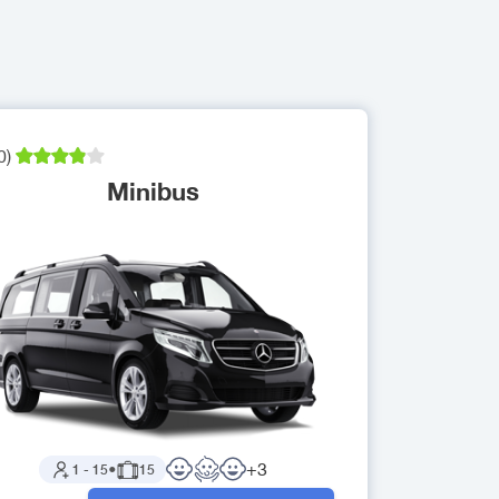
0
)
Minibus
+
3
1
-
15
●
15