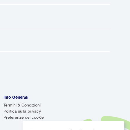
i la sera.
solo autisti professionisti, formati e
Puoi viaggiare con fiducia, sapendo
e trasporto diretto dall'aeroporto
avetta aeroportuale è un servizio
Mentre le navette possono essere più
ardo, il tuo autista monitorerà
olo arriva in ritardo, assicurandoti
Info Generali
Termini & Condizioni
Politica sulla privacy
Preferenze dei cookie