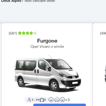
s Deux Alpes
? Non cercare oltre!
(
581
)
(
49
Furgone
Opel Vivaro
o simile
+
3
4
-
8
●
8