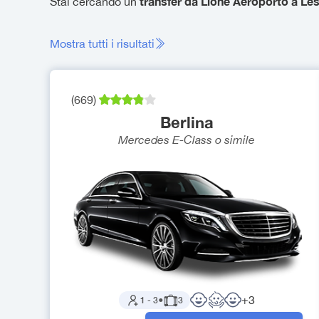
transfer da Lione Aeroporto a Le
Stai cercando un
Mostra tutti i risultati
(
669
)
Berlina
Mercedes E-Class
o simile
+
3
1
-
3
●
3