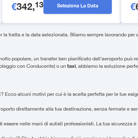
13
€
342
,
€
Seleziona La Data
la tratta e la data selezionata. Stiamo sempre lavorando per am
lto popolare, un transfer ben pianificato dall'aeroporto può ren
taxi
(Noleggio con Conducente) o un
, abbiamo la soluzione perfet
 Ecco alcuni motivi per cui è la scelta perfetta per le tue esi
eroporto direttamente alla tua destinazione, senza fermate e se
i essere nelle mani di autisti professionisti. La tua sicurezza è l