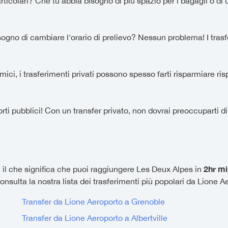
rticolari? Che tu abbia bisogno di più spazio per i bagagli o di u
ogno di cambiare l'orario di prelievo? Nessun problema! I trasferim
ici, i trasferimenti privati possono spesso farti risparmiare rispe
rti pubblici! Con un transfer privato, non dovrai preoccuparti di
2hr mi
il che significa che puoi raggiungere Les Deux Alpes in
nsulta la nostra lista dei trasferimenti più popolari da Lione A
Transfer da Lione Aeroporto a Grenoble
Transfer da Lione Aeroporto a Albertville