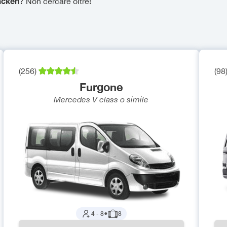
acken
? Non cercare oltre!
(
256
)
(
98
Furgone
Mercedes V class
o simile
4
-
8
●
8