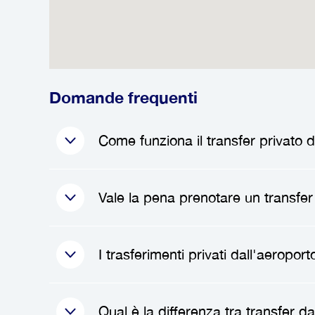
Domande frequenti
Come funziona il transfer privato d
Quando prenoti un
transfer priva
Vale la pena prenotare un transfer
il tuo nome per una facile identifi
privato. Da lì, godrai di un viaggi
e senza stress.
Assolutamente! Prenotare un
tran
I trasferimenti privati dall'aeroport
esperienza di viaggio complessiva. E
alloggio. È particolarmente utile se 
Sì, i
trasferimenti privati
dall'aero
Qual è la differenza tra transfer d