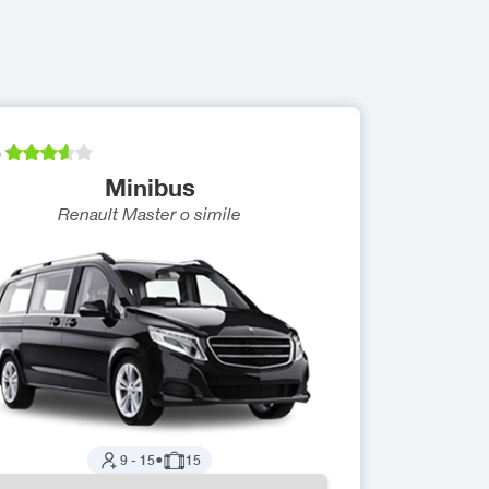
)
Minibus
Renault Master
o simile
9
-
15
●
15