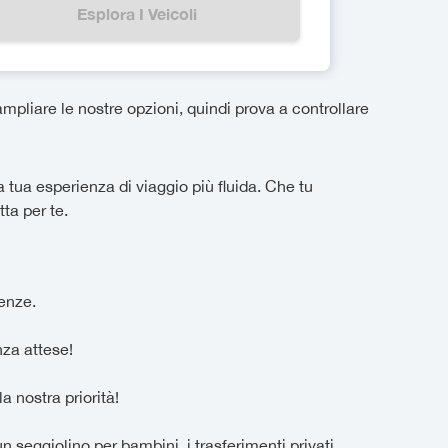
Esplora I Veicoli
pliare le nostre opzioni, quindi prova a controllare
 tua esperienza di viaggio più fluida. Che tu
ta per te.
genze.
nza attese!
a nostra priorità!
n seggiolino per bambini, i trasferimenti privati