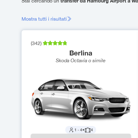
transfer da Hamburg Airport a W
Stai cercando un
Mostra tutti i risultati
(
342
)
Berlina
Skoda Octavia
o simile
1
-
4
●
4