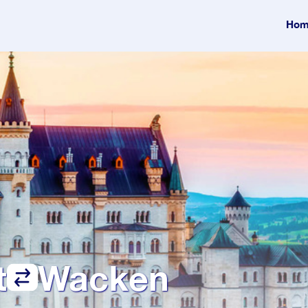
Hom
t
Wacken