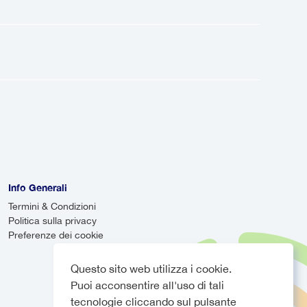
Puoi viaggiare con fiducia, sapendo
e trasporto diretto dall'aeroporto
avetta aeroportuale è un servizio
Mentre le navette possono essere più
ardo, il tuo autista monitorerà
olo arriva in ritardo, assicurandoti
Info Generali
Termini & Condizioni
Politica sulla privacy
Preferenze dei cookie
Questo sito web utilizza i cookie.
Puoi acconsentire all'uso di tali
tecnologie cliccando sul pulsante