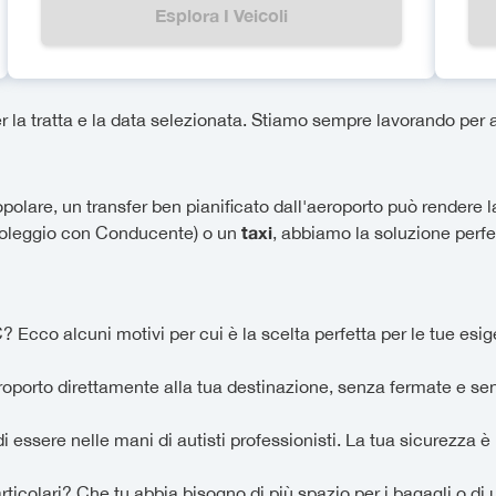
Esplora I Veicoli
la tratta e la data selezionata. Stiamo sempre lavorando per am
lare, un transfer ben pianificato dall'aeroporto può rendere la
taxi
(Noleggio con Conducente) o un
, abbiamo la soluzione perfet
 Ecco alcuni motivi per cui è la scelta perfetta per le tue esi
eroporto direttamente alla tua destinazione, senza fermate e se
i essere nelle mani di autisti professionisti. La tua sicurezza è l
rticolari? Che tu abbia bisogno di più spazio per i bagagli o di u