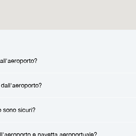
all'aeroporto?
to
, un autista professionista ti incontrerà all'aeropo
 dall'aeroporto?
cazione. Dopo averti salutato, ti aiuterà con i bagag
o diretto verso la tua destinazione, senza fermate, 
sfer dall'aeroporto
può farti risparmiare tempo, rid
o sono sicuri?
viterai le incertezze dei trasporti pubblici e godrai
viaggi con la famiglia, hai molti bagagli o arrivi tard
porto sono sicuri. Le aziende di transfer impiegano 
all'aeroporto e navetta aeroportuale?