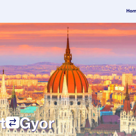
Hom
t
Gyor