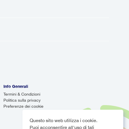
solo autisti professionisti, formati e
Puoi viaggiare con fiducia, sapendo
e trasporto diretto dall'aeroporto
avetta aeroportuale è un servizio
Mentre le navette possono essere più
ardo, il tuo autista monitorerà
olo arriva in ritardo, assicurandoti
Info Generali
Termini & Condizioni
Politica sulla privacy
Preferenze dei cookie
Questo sito web utilizza i cookie.
Puoi acconsentire all'uso di tali