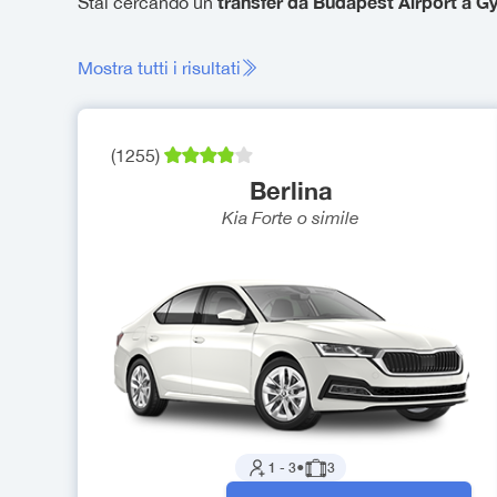
transfer da Budapest Airport a G
Stai cercando un
Mostra tutti i risultati
(
1255
)
Berlina
Kia Forte
o simile
1
-
3
●
3