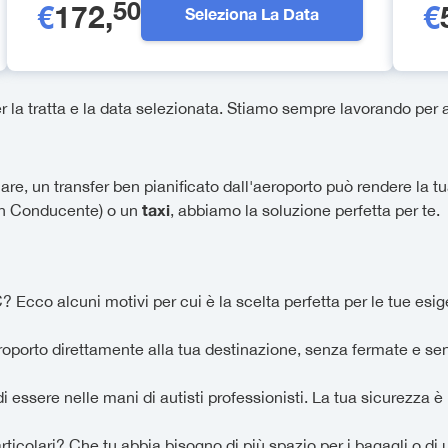
50
€
172
,
€
Seleziona La Data
la tratta e la data selezionata. Stiamo sempre lavorando per am
e, un transfer ben pianificato dall'aeroporto può rendere la tu
taxi
on Conducente) o un
, abbiamo la soluzione perfetta per te.
 Ecco alcuni motivi per cui è la scelta perfetta per le tue esi
eroporto direttamente alla tua destinazione, senza fermate e se
i essere nelle mani di autisti professionisti. La tua sicurezza è l
rticolari? Che tu abbia bisogno di più spazio per i bagagli o di u