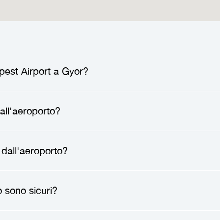
pest Airport a Gyor?
t Airport a Gyor
varia generalmente tra
126.50€
all'aeroporto?
I prezzi possono variare in base a fattori come il t
otresti richiedere.
to
, un autista professionista ti incontrerà all'aeropo
 dall'aeroporto?
cazione. Dopo averti salutato, ti aiuterà con i bagag
o diretto verso la tua destinazione, senza fermate, 
sfer dall'aeroporto
può farti risparmiare tempo, rid
o sono sicuri?
viterai le incertezze dei trasporti pubblici e godrai
viaggi con la famiglia, hai molti bagagli o arrivi tard