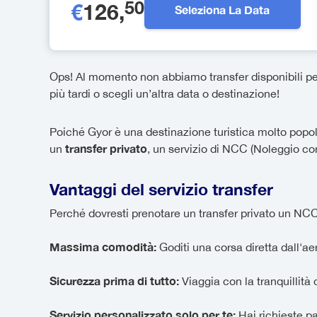
50
€
126
,
Seleziona La Data
Ops! Al momento non abbiamo transfer disponibili per 
più tardi o scegli un’altra data o destinazione!
Poiché Gyor è una destinazione turistica molto popolar
transfer privato
un
, un servizio di NCC (Noleggio c
Vantaggi del servizio transfer
Perché dovresti prenotare un transfer privato un NCC?
Massima comodità:
Goditi una corsa diretta dall'a
Sicurezza prima di tutto:
Viaggia con la tranquillità d
Servizio personalizzato solo per te:
Hai richieste pa