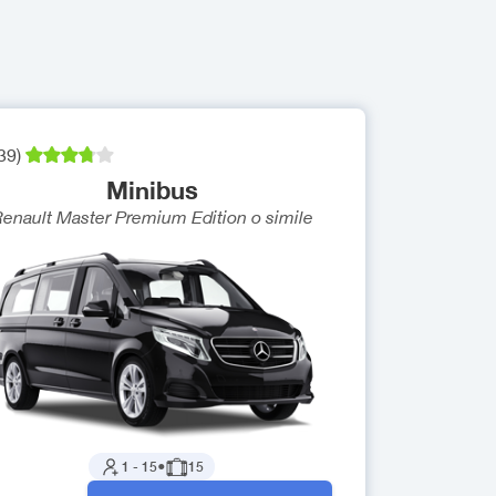
39
)
Minibus
enault Master Premium Edition
o simile
1
-
15
●
15