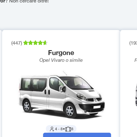
yor
? Non cercare oltre!
(
447
)
(
19
Furgone
Opel Vivaro
o simile
R
4
-
8
●
8