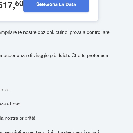
50
517
,
Seleziona La Data
pliare le nostre opzioni, quindi prova a controllare
a esperienza di viaggio più fluida. Che tu preferisca
genze.
nza attese!
a nostra priorità!
n seggiolino per bambini, i trasferimenti privati