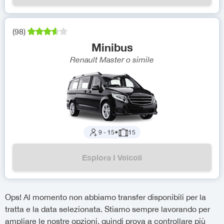
(
98
)
Minibus
Renault Master
o simile
9
-
15
●
15
Esplora I Veicoli
Ops! Al momento non abbiamo transfer disponibili per la
tratta e la data selezionata. Stiamo sempre lavorando per
ampliare le nostre opzioni, quindi prova a controllare più