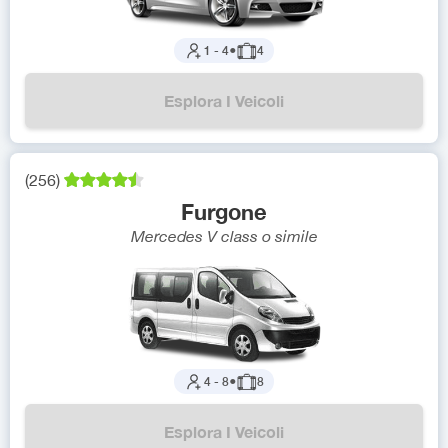
1
-
4
●
4
Esplora I Veicoli
(
256
)
Furgone
Mercedes V class
o simile
4
-
8
●
8
Esplora I Veicoli