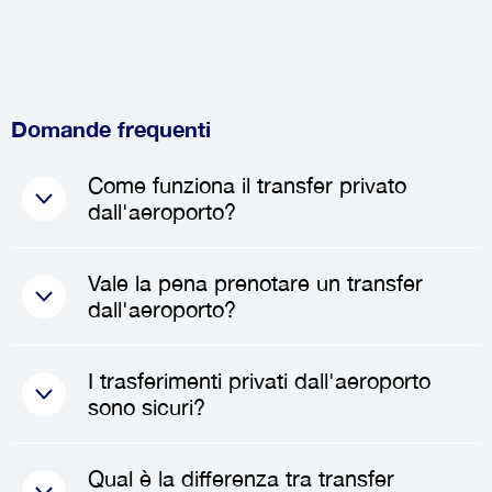
Domande frequenti
Come funziona il transfer privato
dall'aeroporto?
Quando prenoti un
transfer
Vale la pena prenotare un transfer
privato
, un autista professionista
dall'aeroporto?
ti incontrerà all'aeroporto al tuo
arrivo, con un cartello con il tuo
Assolutamente! Prenotare un
I trasferimenti privati dall'aeroporto
nome per una facile
transfer dall'aeroporto
può farti
sono sicuri?
identificazione. Dopo averti
risparmiare tempo, ridurre lo
salutato, ti aiuterà con i bagagli e
stress e migliorare la tua
Sì, i
trasferimenti privati
Qual è la differenza tra transfer
ti accompagnerà al tuo veicolo
esperienza di viaggio