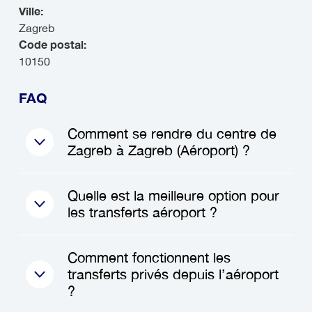
Ville:
Zagreb
Code postal:
10150
FAQ
Comment se rendre du centre de
Zagreb à Zagreb (Aéroport) ?
Pour vous rendre du centre
Quelle est la meilleure option pour
de Zagreb à Zagreb
les transferts aéroport ?
(Aéroport), plusieurs options
sont disponibles. Vous
La meilleure option pour les
Comment fonctionnent les
pouvez opter pour un
transferts aéroport dépend
transferts privés depuis l’aéroport
transfert privé, qui vous
de votre budget et de vos
?
garantit un trajet direct et
préférences. Pour la