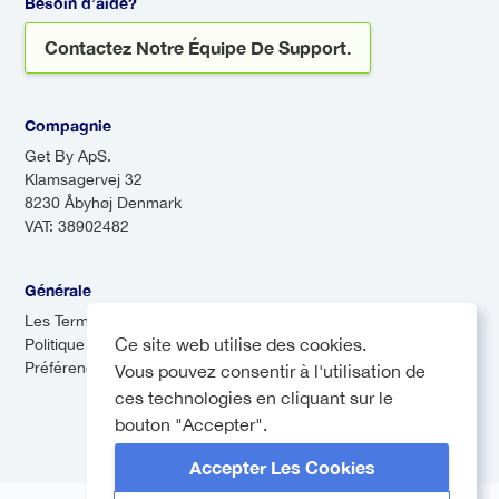
Besoin d’aide?
transferts aéroport éliminent
Contactez Notre Équipe De Support.
le stress de naviguer dans
des systèmes de transport
inconnus, vous permettant
Compagnie
de vous détendre et de
Get By ApS.
profiter du début de votre
Klamsagervej 32
8230 Åbyhøj Denmark
voyage.
VAT: 38902482
Générale
Les Termes & Conditions
Ce site web utilise des cookies.
Politique de confidentialité
Préférences de cookies
Vous pouvez consentir à l'utilisation de
ces technologies en cliquant sur le
bouton "Accepter".
Accepter Les Cookies