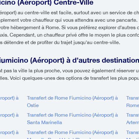
cino (Aéroport) Centre-Ville
port) au centre-ville est facile, surtout avec un service de cha
mplement votre chauffeur qui vous attendra avec une pancarte.
votre hébergement à Rome. Si vous préférez explorer d’autres
xis. Cependant, un chauffeur privé offre le moyen le plus confor
détendre et de profiter du trajet jusqu’au centre-ville.
umicino (Aéroport) à d’autres destinatio
est pas la ville la plus proche, vous pouvez également réserve
villes. Voici quelques-unes des options de transfert les plus po
roport) à
Transfert de Rome Fiumicino (Aéroport) à
Trans
Ostie
Rom
roport) à
Transfert de Rome Fiumicino (Aéroport) à
Trans
Santa Marinella
Artem
roport) à
Transfert de Rome Fiumicino (Aéroport) à
Trans