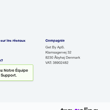
t intéressant de réserver un transfert aéroport pour
a offre commodité et gain de temps, car votre cha
port et vous conduira directement à votre hébergem
es transferts aéroport éliminent le stress de navig
port inconnus, vous permettant de vous détendre 
yage.
 sur les réseaux
Compagnie
Get By ApS.
Klamsagervej 32
8230 Åbyhøj Denmark
e?
VAT: 38902482
z Notre Équipe
 Support.