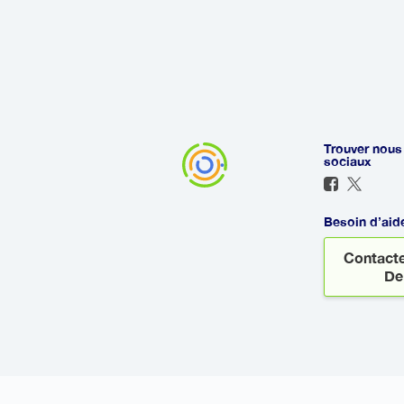
Oui, il est souven
Tout d’abord, cel
attendra à l’aéro
retard. De plus, l
systèmes de trans
début de votre vo
Trouver nous
sociaux
Besoin d’aid
Contacte
De