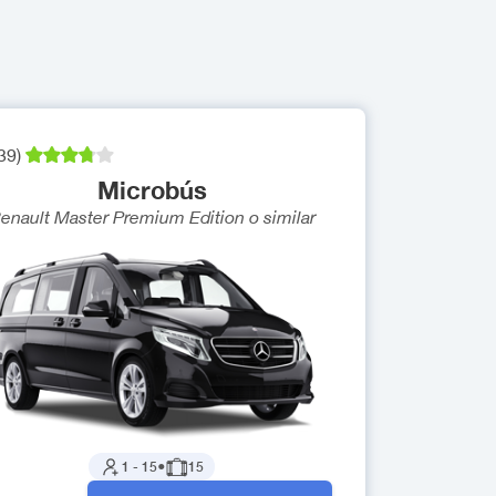
39
)
Microbús
enault Master Premium Edition
o similar
1
-
15
●
15