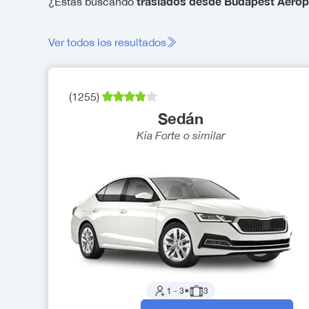
traslados desde Budapest Aerop
¿Estás buscando
Ver todos los resultados
(
1255
)
Sedán
Kia Forte
o similar
1
-
3
●
3