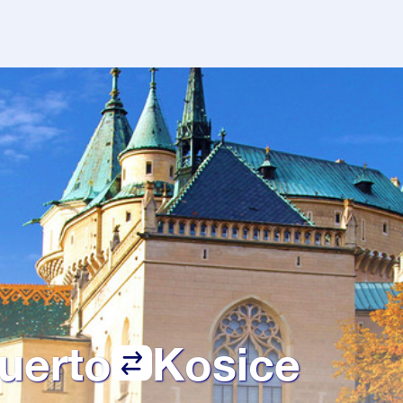
uerto
Kosice