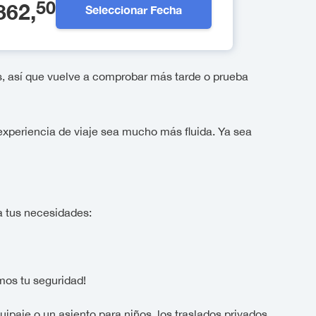
50
862
,
Seleccionar Fecha
s, así que vuelve a comprobar más tarde o prueba
experiencia de viaje sea mucho más fluida. Ya sea
a tus necesidades:
mos tu seguridad!
paje o un asiento para niños, los traslados privados