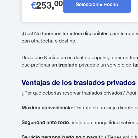
00
€
253
,
Seleccionar Fecha
¡Ups! No tenemos transfers disponibles para la rut
con otra fecha o destino.
Dado que Kosice es un destino popular, tener un tra
un traslado
ta
que prefieras
privado o un servicio de
Ventajas de los traslados privados
¿Por qué deberías reservar traslados privados? Aquí
Máxima conveniencia:
Disfruta de un viaje directo 
Seguridad ante todo:
Viaja con tranquilidad sabien
Servicio personalizado solo para ti:
¿Tienes solicit