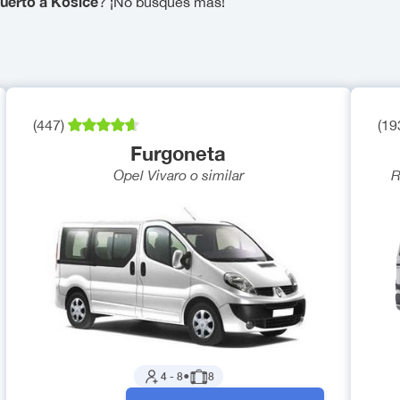
uerto a Kosice
? ¡No busques más!
(
447
)
(
19
Furgoneta
Opel Vivaro
o similar
R
4
-
8
●
8