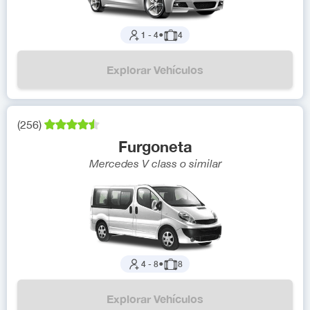
1
-
4
●
4
Explorar Vehículos
(
256
)
Furgoneta
Mercedes V class
o similar
4
-
8
●
8
Explorar Vehículos