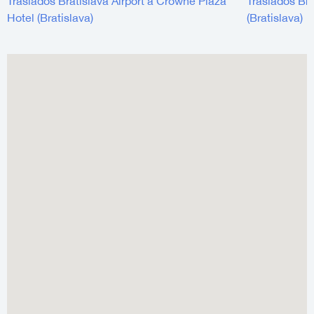
Traslados Bratislava Airport a Crowne Plaza
Traslados Bra
Hotel (Bratislava)
(Bratislava)