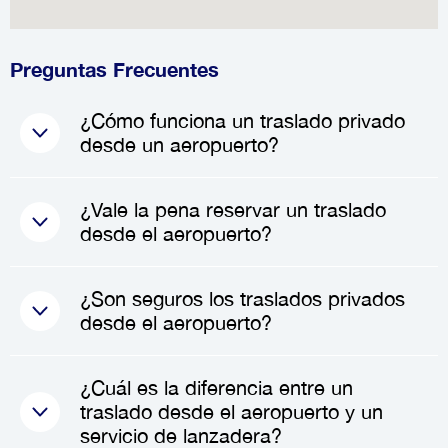
Preguntas Frecuentes
¿Cómo funciona un traslado privado
desde un aeropuerto?
Cuando reservas un traslado
¿Vale la pena reservar un traslado
privado, un conductor
desde el aeropuerto?
profesional te recibirá en el
aeropuerto a tu llegada,
¡Absolutamente! Reservar un
¿Son seguros los traslados privados
sosteniendo un cartel con tu
traslado desde el aeropuerto
desde el aeropuerto?
nombre para que sea fácil
puede ahorrarte tiempo, reducir
identificarte. Después de
el estrés y mejorar tu experiencia
Sí, los traslados privados desde
¿Cuál es la diferencia entre un
saludarte, te ayudará con tu
de viaje en general. Evitarás las
el aeropuerto son seguros. Las
traslado desde el aeropuerto y un
equipaje y te acompañará a tu
incertidumbres del transporte
empresas de traslados emplean
servicio de lanzadera?
vehículo privado. Desde allí,