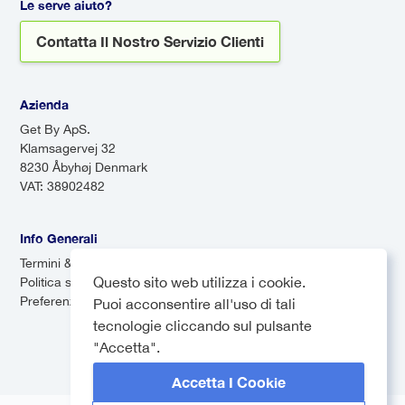
o ritardi. Inoltre, i transfer
Le serve aiuto?
aeroportuali eliminano lo
Contatta Il Nostro Servizio Clienti
stress di dover navigare in
sistemi di trasporto
sconosciuti, permettendoti di
Azienda
rilassarti e goderti l'inizio del
Get By ApS.
tuo viaggio.
Klamsagervej 32
8230 Åbyhøj Denmark
VAT: 38902482
Info Generali
Termini & Condizioni
Questo sito web utilizza i cookie.
Politica sulla privacy
Preferenze dei cookie
Puoi acconsentire all'uso di tali
tecnologie cliccando sul pulsante
"Accetta".
Accetta I Cookie