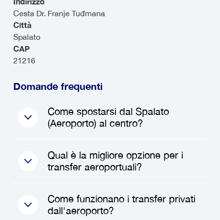
Indirizzo
Cesta Dr. Franje Tuđmana
Città
Spalato
CAP
21216
Domande frequenti
Come spostarsi dal Spalato
(Aeroporto) al centro?
Per arrivare da Spalato
Qual è la migliore opzione per i
(Aeroporto) al centro città, un
transfer aeroportuali?
transfer privato è un'ottima
scelta. Con un transfer
La migliore opzione per i
Come funzionano i transfer privati
privato, puoi godere della
transfer aeroportuali dipende
dall'aeroporto?
comodità di un viaggio pre-