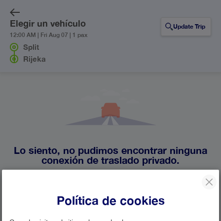
Elegir un vehículo
Update Trip
12:00 AM | Fri Aug 07 | 1 pax
Split
Rijeka
Lo siento, no pudimos encontrar ninguna
conexión de traslado privado.
Actualmente no tenemos ninguna línea de transferencia
privada que opere la ruta desde Split hasta Rijeka.
Política de cookies
Actualice su búsqueda o contacte con nuestro
equipo de
atención al cliente