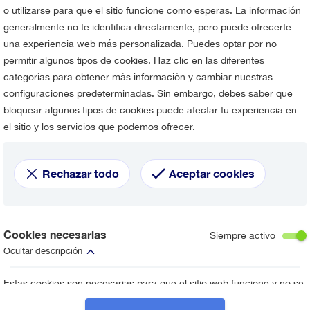
a línea de transferencia privada que opere la ruta desde Orl
o utilizarse para que el sitio funcione como esperas. La información
ice su búsqueda o contacte con nuestro
equipo de atención al 
generalmente no te identifica directamente, pero puede ofrecerte
una experiencia web más personalizada. Puedes optar por no
permitir algunos tipos de cookies. Haz clic en las diferentes
categorías para obtener más información y cambiar nuestras
configuraciones predeterminadas. Sin embargo, debes saber que
bloquear algunos tipos de cookies puede afectar tu experiencia en
el sitio y los servicios que podemos ofrecer.
Rechazar todo
Aceptar cookies
Cookies necesarias
Siempre activo
Ocultar descripción
Estas cookies son necesarias para que el sitio web funcione y no se
pueden desactivar en nuestros sistemas. Por lo general, solo se